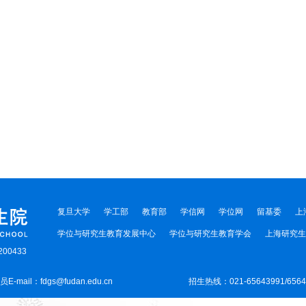
复旦大学
学工部
教育部
学信网
学位网
留基委
上
学位与研究生教育发展中心
学位与研究生教育学会
上海研究生
00433
-mail：fdgs@fudan.edu.cn
招生热线：021-65643991/656