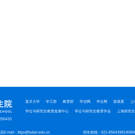
复旦大学
学工部
教育部
学信网
学位网
留基委
上
学位与研究生教育发展中心
学位与研究生教育学会
上海研究生
00433
-mail：fdgs@fudan.edu.cn
招生热线：021-65643991/656