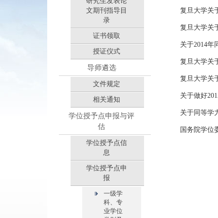
研究生发表论
文期刊指导目
复旦大学关于
录
复旦大学关
证书领取
关于201
授证仪式
复旦大学关于
导师遴选
复旦大学关于
文件规定
关于做好2
相关通知
关于同等学
学位授予点申报与评
估
国务院学位
学位授予点信
息
学位授予点申
报
一级学
科、专
业学位