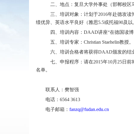
二、地点：复旦大学外事处
（邯郸校区
三、培训对象：计划于
2016
年赴德攻读
绩优异、英语水平良好（雅思
5.5
或托福
90
及以
四、培训内容：
DAAD
讲座“在德国读
五、培训专家：
Christian Staehelin
教授。
六、培训合格者将获得
DAAD
颁发的结
七、申报程序：请在
2015
年
10
月
25
日前
名单。
联系人：樊智强
电话：
6564 3613
电子邮箱：
fanzq@fudan.edu.cn