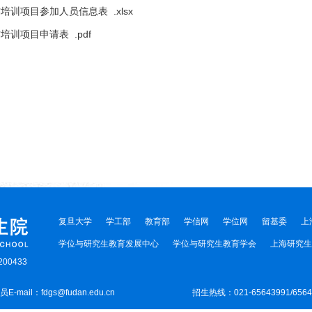
训项目参加人员信息表 .xlsx
训项目申请表 .pdf
复旦大学
学工部
教育部
学信网
学位网
留基委
上
学位与研究生教育发展中心
学位与研究生教育学会
上海研究生
00433
-mail：fdgs@fudan.edu.cn
招生热线：021-65643991/656