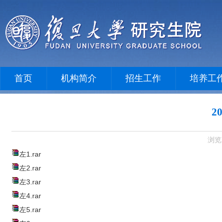
首页
机构简介
招生工作
培养工
2
浏览
左1.rar
左2.rar
左3.rar
左4.rar
左5.rar