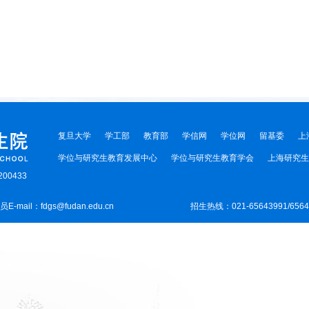
复旦大学
学工部
教育部
学信网
学位网
留基委
上
学位与研究生教育发展中心
学位与研究生教育学会
上海研究生
00433
-mail：fdgs@fudan.edu.cn
招生热线：021-65643991/656