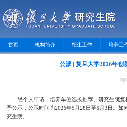
首页
机构简介
招生工作
培养工
公派 | 复旦大学202
浏
经个人申请、培养单位选拔推荐、研究生院复
予公示，公示时间为
2026
年
5
月
28
日至
6
月
3
日。如
究生院。